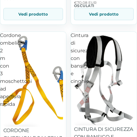
€70,08 EUR
OSCULATI
Vedi prodotto
Vedi prodotto
Cordone
Cintura
ombelicale
di
2
sicurezza
m
con
con
bansigo
3
e
moschettoni
cinghie
ad
apertura
rapida
CINTURA DI SICUREZZA
CORDONE
CON BANSIGO E