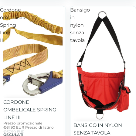
Cordone
Bansigo
ombelicale
in
Spring
nylon
Line
senza
III
tavola
In offerta
CORDONE
OMBELICALE SPRING
LINE III
Prezzo promozionale
BANSIGO IN NYLON
€61,90 EUR
Prezzo di listino
€67,90 EUR
SENZA TAVOLA
OSCULATI