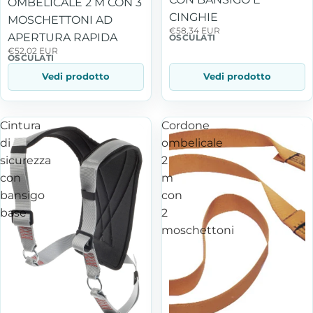
OMBELICALE 2 M CON 3
CINGHIE
MOSCHETTONI AD
€58,34 EUR
APERTURA RAPIDA
OSCULATI
€52,02 EUR
OSCULATI
Vedi prodotto
Vedi prodotto
Cintura
Cordone
di
ombelicale
sicurezza
2
con
m
bansigo
con
base
2
moschettoni