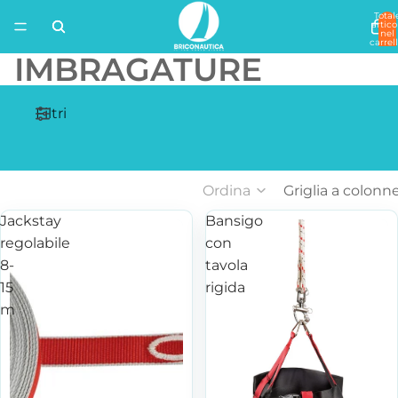
Total
artico
nel
carrell
0
IMBRAGATURE
Filtri
Ordina
Griglia a colonn
Jackstay
Bansigo
regolabile
con
8-
tavola
15
rigida
m