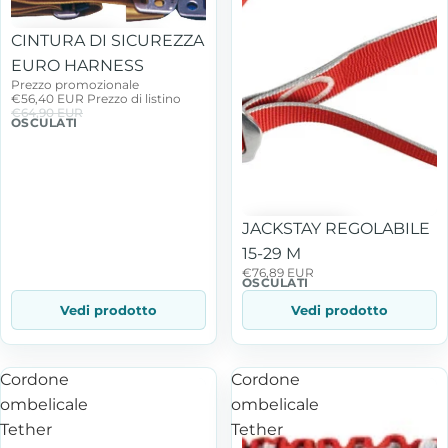
In offerta
CINTURA DI SICUREZZA
EURO HARNESS
Prezzo promozionale
€56,40 EUR
Prezzo di listino
€64,90 EUR
OSCULATI
JACKSTAY REGOLABILE
15-29 M
€76,89 EUR
OSCULATI
Vedi prodotto
Vedi prodotto
Cordone
Cordone
ombelicale
ombelicale
Tether
Tether