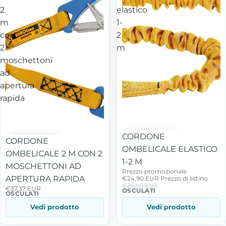
2
elastico
m
1-
con
2
2
m
moschettoni
ad
apertura
rapida
In offerta
CORDONE
CORDONE
OMBELICALE ELASTICO
OMBELICALE 2 M CON 2
1-2 M
MOSCHETTONI AD
Prezzo promozionale
APERTURA RAPIDA
€24,90 EUR
Prezzo di listino
€26,90 EUR
€37,37 EUR
OSCULATI
OSCULATI
Vedi prodotto
Vedi prodotto