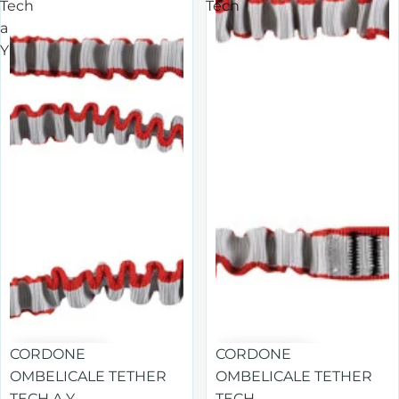
Tech
Tech
a
Y
CORDONE
CORDONE
OMBELICALE TETHER
OMBELICALE TETHER
TECH A Y
TECH