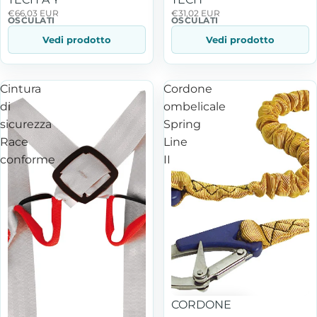
€66,03 EUR
€31,02 EUR
OSCULATI
OSCULATI
Vedi prodotto
Vedi prodotto
Cintura
Cordone
di
ombelicale
sicurezza
Spring
Race
Line
conforme
II
In offerta
CORDONE