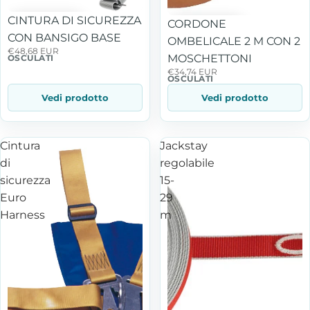
CINTURA DI SICUREZZA
CORDONE
CON BANSIGO BASE
OMBELICALE 2 M CON 2
€48,68 EUR
MOSCHETTONI
OSCULATI
€34,74 EUR
OSCULATI
Vedi prodotto
Vedi prodotto
Cintura
Jackstay
di
regolabile
sicurezza
15-
Euro
29
Harness
m