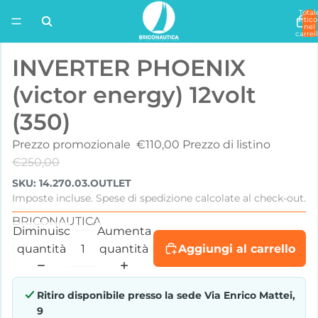
Total
artico
nel
carrell
0
INVERTER PHOENIX
(victor energy) 12volt
(350)
Prezzo promozionale
€110,00
Prezzo di listino
€250,00
SKU: 14.270.03.OUTLET
Imposte incluse. Spese di spedizione calcolate al check-out.
BRICONAUTICA
Diminuisci
Aumenta
quantità
quantità
Aggiungi al carrello
Ritiro disponibile presso la sede
Via Enrico Mattei,
9