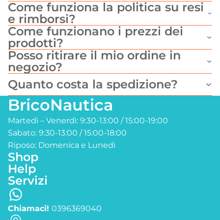
Come funziona la politica su resi
e rimborsi?
Come funzionano i prezzi dei
prodotti?
Posso ritirare il mio ordine in
negozio?
Quanto costa la spedizione?
BricoNautica
Martedì – Venerdì: 9:30-13:00 / 15:00-19:00
Sabato: 9:30-13:00 / 15:00-18:00
Riposo: Domenica e Lunedi
Shop
Help
Servizi
Chiamaci!
0396369040