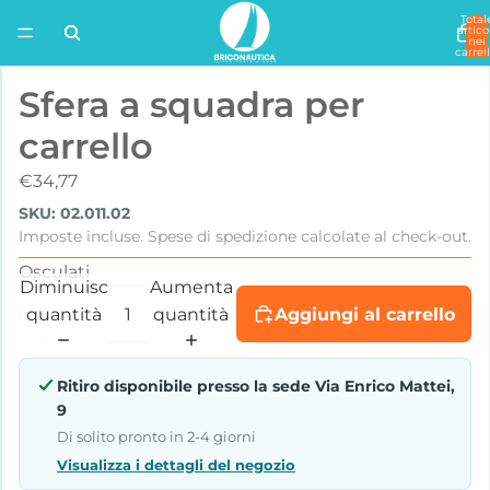
Total
artico
nel
carrell
0
Sfera a squadra per
carrello
€34,77
SKU: 02.011.02
Imposte incluse. Spese di spedizione calcolate al check-out.
Osculati
Diminuisci
Aumenta
quantità
quantità
Aggiungi al carrello
Ritiro disponibile presso la sede
Via Enrico Mattei,
9
Di solito pronto in 2-4 giorni
Visualizza i dettagli del negozio